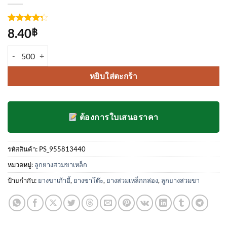
ให้
4
8.40
฿
คะแนน
4.25
จาก
จำนวน ลูกยางสวมขาโต๊ะ ขาเก้าอี้ แบบสี่เหลี่ยม ชนิดสวมใน ขนาด 2นิ้ว 
5 คะแนน
เต็มบน
การให้
หยิบใส่ตะกร้า
คะแนน
ของ
ลูกค้า
ต้องการใบเสนอราคา
รหัสสินค้า:
PS_955813440
หมวดหมู่:
ลูกยางสวมขาเหล็ก
ป้ายกำกับ:
ยางขาเก้าอี้
,
ยางขาโต๊ะ
,
ยางสวมเหล็กกล่อง
,
ลูกยางสวมขา