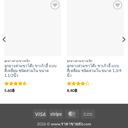
เพิ่มเข้า
เพิ่มเข้า
ใน
ใน
รายการ
รายการ
ที่
ที่
ติดตาม
ติดตาม
ลูกยางสวมขาเหล็ก
ลูกยางสวมขาเหล็ก
ลูกยางสวมขาโต๊ะ ขาเก้าอี้ แบบ
ลูกยางสวมขาโต๊ะ ขาเก้าอี้ แบบ
สี่เหลี่ยม ชนิดสวมใน ขนาด
สี่เหลี่ยม ชนิดสวมใน ขนาด 1.3/4
1.1/2นิ้ว
นิ้ว
ให้คะแนน
ให้
5.60
฿
8.40
฿
4.5
ตั้งแต่
คะแนน
1-5
4.25
คะแนน
ตั้งแต่ 1-5
คะแนน
Visa
Stripe
MasterCard
Bank
Transfer
2026 ©
www.ราคาขายส่ง.com