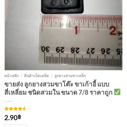
หน้าหลัก
/
สินค้าเบ็ดเตล็ด
/
ลูกยางสวมขาเหล็ก
ขายส่ง ลูกยางสวมขาโต๊ะ ขาเก้าอี้ แบบ
สี่เหลี่ยม ชนิดสวมใน ขนาด 7/8 ราคาถูก
ให้คะแนน
4
2.90
฿
4.5
จาก 5
คะแนน