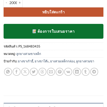
จำนวน ลูกยางสวมขาโต๊ะ ขาเก้าอี้ แบบสี่เหลี่ยม ชนิดสวมใน ขนาด 7/8 ช
เต็มบน
การให้
คะแนน
หยิบใส่ตะกร้า
ของลูกค้า
ต้องการใบเสนอราคา
รหัสสินค้า:
PS_168483435
หมวดหมู่:
ลูกยางสวมขาเหล็ก
ป้ายกำกับ:
ยางขาเก้าอี้
,
ยางขาโต๊ะ
,
ยางสวมเหล็กกล่อง
,
ลูกยางสวมขา