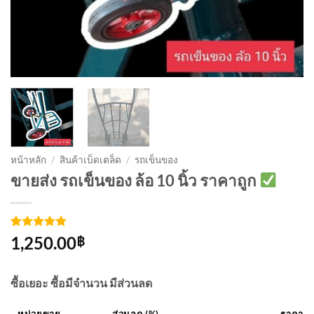
หน้าหลัก
/
สินค้าเบ็ดเตล็ด
/
รถเข็นของ
ขายส่ง รถเข็นของ ล้อ 10 นิ้ว ราคาถูก
ให้คะแนน
2
1,250.00
฿
5
จาก 5
คะแนนเต็ม
บน
การให้
ซื้อเยอะ ซื้อมีจำนวน มีส่วนลด
คะแนน
ของลูกค้า
หน่วยขาย
ส่วนลด (%)
ราคา