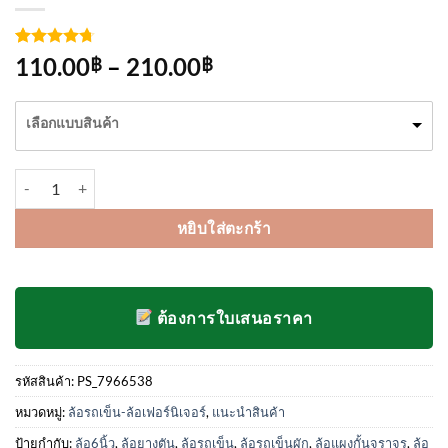
ให้คะแนน
3
Price
110.00
–
210.00
฿
฿
4.67
จาก
range:
5 คะแนน
เต็มบน
110.00฿
เลือกแบบสินค้า
การให้
through
คะแนน
ของลูกค้า
210.00฿
จำนวน ล้อรถเข็น 6 นิ้ว ล้อแผงจราจร ล้อป้ายโฆษณา ชิ้น
หยิบใส่ตะกร้า
ต้องการใบเสนอราคา
รหัสสินค้า:
PS_7966538
หมวดหมู่:
ล้อรถเข็น-ล้อเฟอร์นิเจอร์
,
แนะนำสินค้า
ป้ายกำกับ:
ล้อ6นิ้ว
,
ล้อยางตัน
,
ล้อรถเข็น
,
ล้อรถเข็นผัก
,
ล้อแผงกั้นจราจร
,
ล้อ