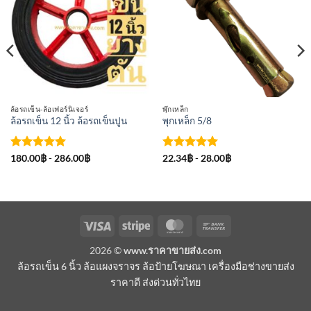
ใน
ใน
รายการ
รายการ
ที่
ที่
ติดตาม
ติดตาม
ล้อรถเข็น-ล้อเฟอร์นิเจอร์
พุ๊กเหล็ก
ล้อรถเข็น 12 นิ้ว ล้อรถเข็นปูน
พุกเหล็ก 5/8
ให้คะแนน
ให้คะแนน
180.00
฿
-
286.00
฿
22.34
฿
-
28.00
฿
5
ตั้งแต่ 1-
5
ตั้งแต่ 1-
5 คะแนน
5 คะแนน
Visa
Stripe
MasterCard
Bank
Transfer
2026 ©
www.ราคาขายส่ง.com
ล้อรถเข็น 6 นิ้ว ล้อแผงจราจร ล้อป้ายโฆษณา เครื่องมือช่างขายส่ง
ราคาดี ส่งด่วนทั่วไทย