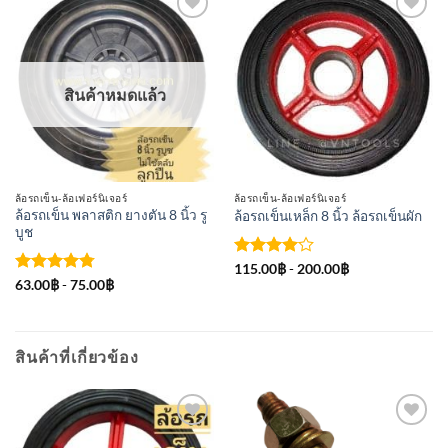
เพิ่มเข้า
เพิ่มเข้า
ใน
ใน
รายการ
รายการ
ที่
ที่
สินค้าหมดแล้ว
ติดตาม
ติดตาม
ล้อรถเข็น-ล้อเฟอร์นิเจอร์
ล้อรถเข็น-ล้อเฟอร์นิเจอร์
ล้อรถเข็น พลาสติก ยางตัน 8 นิ้ว รู
ล้อรถเข็นเหล็ก 8 นิ้ว ล้อรถเข็นผัก
บูช
ให้
115.00
฿
-
200.00
฿
คะแนน
ให้คะแนน
63.00
฿
-
75.00
฿
4
ตั้งแต่
4.75
ตั้งแต่
1-5
1-5
คะแนน
คะแนน
สินค้าที่เกี่ยวข้อง
เพิ่มเข้า
เพิ่มเข้า