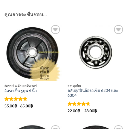
คุณอาจจะชื่นชอบ…
เพิ่มเข้า
เพิ่มเข้า
ใน
ใน
รายการ
รายการ
ที่
ที่
ติดตาม
ติดตาม
ล้อรถเข็น-ล้อเฟอร์นิเจอร์
ตลับลูกปืน
ตลับลูกปืนล้อรถเข็น 6204 และ
ล้อรถเข็น รูบูช 6 นิ้ว
6304
ให้คะแนน
55.00
฿
-
65.00
฿
5
ตั้งแต่ 1-
ให้คะแนน
Price
22.00
฿
–
28.00
฿
range:
5 คะแนน
4.67
ตั้งแต่
22.00฿
1-5
through
คะแนน
28.00฿