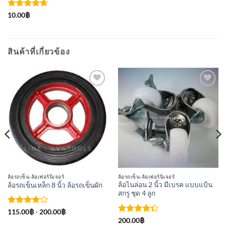
ให้คะแนน
10.00
฿
4.67
ตั้งแต่
1-5
คะแนน
สินค้าที่เกี่ยวข้อง
เพิ่มเข้า
เพิ่มเข้า
ใน
ใน
รายการ
รายการ
ที่
ที่
ติดตาม
ติดตาม
ล้อรถเข็น-ล้อเฟอร์นิเจอร์
ล้อรถเข็น-ล้อเฟอร์นิเจอร์
ล้อไนล่อน 2 นิ้ว มีเบรค แบบแป้น
ล้อรถเข็นเหล็ก 8 นิ้ว ล้อรถเข็นผัก
สกรู ชุด 4 ลูก
ให้
115.00
฿
-
200.00
฿
คะแนน
ให้
200.00
฿