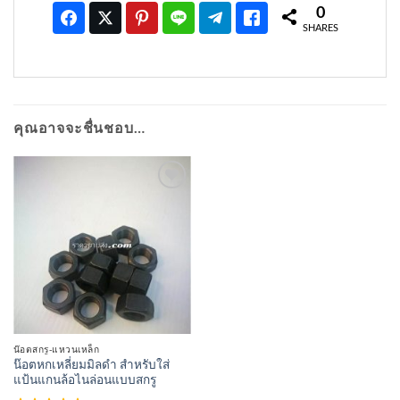
0
SHARES
คุณอาจจะชื่นชอบ…
เพิ่มเข้า
ใน
รายการ
ที่
ติดตาม
น๊อตสกรู-แหวนเหล็ก
น๊อตหกเหลี่ยมมิลดำ สำหรับใส่
แป้นแกนล้อไนล่อนแบบสกรู