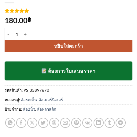
ให้คะแนน
3
180.00
฿
5
จาก 5
คะแนนเต็ม
จำนวน ล้อเฟอร์นิเจอร์ 2 นิ้ว แบบสกรู 1 ชุด 4 ลูก ชิ้น
บน
การให้
คะแนน
ของลูกค้า
หยิบใส่ตะกร้า
ต้องการใบเสนอราคา
รหัสสินค้า:
PS_35897670
หมวดหมู่:
ล้อรถเข็น-ล้อเฟอร์นิเจอร์
ป้ายกำกับ:
ล้อ2นิ้ว
,
ล้อพลาสติก