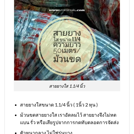
สายยางใส 1.1/4 นิ้ว
สายยางใสขนาด 1.1/4 นิ้ว ( 1นิ้ว 2 หุน )
ม้วนขดสายยางใส เราอัดลมไว้ สายยางจึงไม่หด
แบน รั่ว หรือเสียรูปจากการกดทับตลอดการจัดส่ง
ตัวหนากลาง ไม่ใช่รุ่นบาง