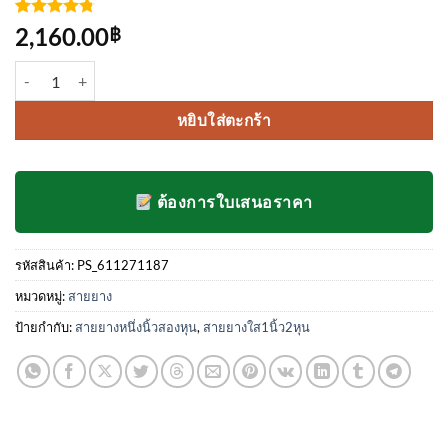
ให้คะแนน
4
2,160.00
฿
4.75
จาก
5 คะแนน
จำนวน สายยางใส 1.1/4 นิ้ว ชิ้น
เต็มบน
การให้
คะแนน
หยิบใส่ตะกร้า
ของลูกค้า
ต้องการใบเสนอราคา
รหัสสินค้า:
PS_611271187
หมวดหมู่:
สายยาง
ป้ายกำกับ:
สายยางหนึ่งนิ้วสองหุน
,
สายยางใส1นิ้ว2หุน