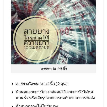
สายยางใส 1/4 นิ้ว
สายยางใสขนาด 1/4 นิ้ว ( 2 หุน )
ม้วนขดสายยางใส เราอัดลมไว้ สายยางจึงไม่หด
แบน รั่ว หรือเสียรูปจากการกดทับตลอดการจัดส่ง
ตัวหนากลาง ไม่ใช่รุ่นบาง