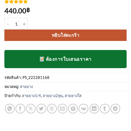
ให้คะแนน
4
440.00
฿
5
จาก 5
คะแนนเต็ม
จำนวน สายยางใส 1/4 นิ้ว ชิ้น
บน
การให้
คะแนน
ของลูกค้า
หยิบใส่ตะกร้า
ต้องการใบเสนอราคา
รหัสสินค้า:
PS_222281168
หมวดหมู่:
สายยาง
ป้ายกำกับ:
สายยาง1/4
,
สายยาง2หุน
,
สายยางใส