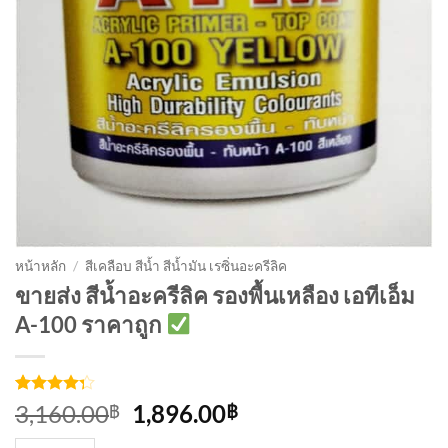
หน้าหลัก
/
สีเคลือบ สีน้ำ สีน้ำมัน เรซิ่นอะครีลิค
ขายส่ง สีน้ำอะครีลิค รองพื้นเหลือง เอทีเอ็ม
A-100 ราคาถูก
ให้
4
Original
Current
3,160.00
1,896.00
฿
฿
คะแนน
price
price
4.25
จาก