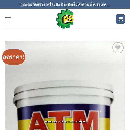
ข้าม
อุปกรณ์ก่อสร้าง เครื่องมือช่าง ส่งเร็ว ส่งด่วนทั่วประเทศ...
ไป
ยัง
เนื้อหา
ลดราคา!
เพิ่มเข้า
ใน
รายการ
ที่
ติดตาม