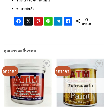
ราคาต่อลัง
0
SHARES
คุณอาจจะชื่นชอบ…
ลดราคา!
ลดราคา!
เพิ่มเข้า
เพิ่มเข้า
ใน
ใน
รายการ
รายการ
ที่
ที่
สินค้าหมดแล้ว
ติดตาม
ติดตาม