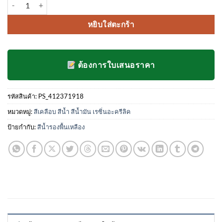
จำนวน สีน้ำอะครีลิค รองพื้นเหลือง เอทีเอ็ม A-100 ชิ้น
5 คะแนน
was:
is:
เต็มบน
3,160.00฿.
1,896.00฿.
การให้
หยิบใส่ตะกร้า
คะแนน
ของ
ลูกค้า
ต้องการใบเสนอราคา
รหัสสินค้า:
PS_412371918
หมวดหมู่:
สีเคลือบ สีน้ำ สีน้ำมัน เรซิ่นอะครีลิค
ป้ายกำกับ:
สีน้ำรองพื้นเหลือง