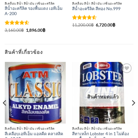
สีเคลือบ สีน้ำ สีน้ำมัน เรซิ่นอะครีลิค
สีเคลือบ สีน้ำ สีน้ำมัน เรซิ่นอะครีลิค
สีน้ำอะครีลิค รองพื้นแดง เอทีเอ็ม
สีน้ำอะครีลิค สีทอง No.999
A-200
ให้คะแนน
Original
Current
11,200.00
฿
6,720.00
฿
price
price
4.5
ตั้งแต่
ให้คะแนน
Original
Current
3,160.00
฿
1,896.00
฿
was:
is:
price
price
1-5
4.5
ตั้งแต่
11,200.00฿.
6,720.00฿.
was:
is:
คะแนน
1-5
3,160.00฿.
1,896.00฿.
คะแนน
สินค้าที่เกี่ยวข้อง
เพิ่มเข้า
เพิ่มเข้า
ใน
ใน
รายการ
รายการ
ที่
ที่
สินค้าหมดแล้ว
ติดตาม
ติดตาม
สีเคลือบ สีน้ำ สีน้ำมัน เรซิ่นอะครีลิค
สีเคลือบ สีน้ำ สีน้ำมัน เรซิ่นอะครีลิค
สีเคลือบเอทีเอ็ม แอลคีด คลาสสิค
สีทาเหล็ก Lobster 4 in 1 ไม่ต้อง