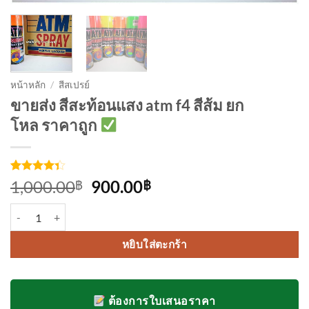
หน้าหลัก
/
สีสเปรย์
ขายส่ง สีสะท้อนแสง atm f4 สีส้ม ยก
โหล ราคาถูก
ให้
3
Original
Current
1,000.00
900.00
฿
฿
คะแนน
price
price
4.33
จาก
จำนวน สีสะท้อนแสง atm f4 สีส้ม ยกโหล ชิ้น
5 คะแนน
was:
is:
เต็มบน
1,000.00฿.
900.00฿.
การให้
หยิบใส่ตะกร้า
คะแนน
ของลูกค้า
ต้องการใบเสนอราคา