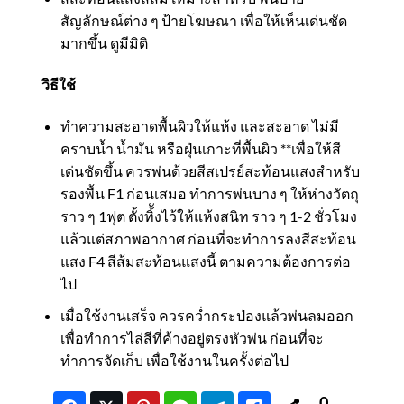
สัญลักษณ์ต่าง ๆ ป้ายโฆษณา เพื่อให้เห็นเด่นชัด
มากขึ้น ดูมีมิติ
วิธีใช้
ทำความสะอาดพื้นผิวให้แห้ง และสะอาด ไม่มี
คราบน้ำ น้ำมัน หรือฝุ่นเกาะที่พื้นผิว **เพื่อให้สี
เด่นชัดขึ้น ควรพ่นด้วยสีสเปรย์สะท้อนแสงสำหรับ
รองพื้น F1 ก่อนเสมอ ทำการพ่นบาง ๆ ให้ห่างวัตถุ
ราว ๆ 1ฟุต ตั้งทิ้ังไว้ให้แห้งสนิท ราว ๆ 1-2 ชั่วโมง
แล้วแต่สภาพอากาศ ก่อนที่จะทำการลงสีสะท้อน
แสง F4 สีส้มสะท้อนแสงนี้ ตามความต้องการต่อ
ไป
เมื่อใช้งานเสร็จ ควรคว่ำกระป่องแล้วพ่นลมออก
เพื่อทำการไล่สีที่ค้างอยู่ตรงหัวพ่น ก่อนที่จะ
ทำการจัดเก็บ เพื่อใช้งานในครั้งต่อไป
0