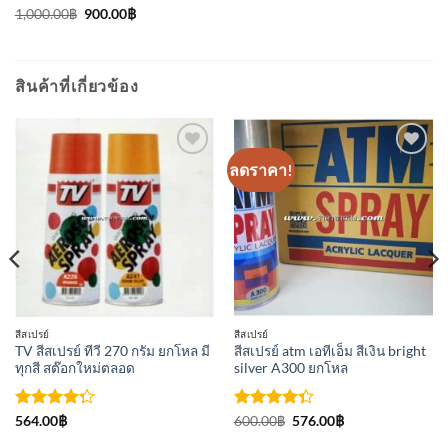
ให้คะแนน
Original
Current
1,000.00
฿
900.00
฿
price
price
4.67
ตั้งแต่
was:
is:
1-5
1,000.00฿.
900.00฿.
คะแนน
สินค้าที่เกี่ยวข้อง
ลดราคา!
เพิ่มเข้า
เพิ่มเข้า
ใน
ใน
รายการ
รายการ
ที่
ที่
ติดตาม
ติดตาม
สีสเปรย์
สีสเปรย์
TV สีสเปรย์ ทีวี 270 กรัม ยกโหล มี
สีสเปรย์ atm เอทีเอ็ม สีเงิน bright
ทุกสี สต๊อกใหม่ตลอด
silver A300 ยกโหล
ให้
ให้
Original
Current
564.00
฿
600.00
฿
576.00
฿
price
price
คะแนน
คะแนน
was:
is: