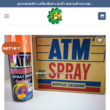
ข้าม
อุปกรณ์ก่อสร้าง เครื่องมือช่าง ส่งเร็ว ส่งด่วนทั่วประเทศ...
ไป
ยัง
เนื้อหา
ลดราคา!
เพิ่มเข้า
ใน
รายการ
ที่
ติดตาม