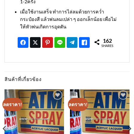
1-2ครั้ง
เมื่อใช้งานเสร็จ ทำการไล่ลมด้วยการคว่ำ
กระป๋องสี แล้วพ่นลมเปล่า ๆ ออกเล็กน้อย เพื่อไม่
ให้หัวพ่นเกิดการอุดตัน
162
SHARES
สินค้าที่เกี่ยวข้อง
ลดราคา!
ลดราคา!
เพิ่มเข้า
เพิ่มเข้า
ใน
ใน
รายการ
รายการ
ที่
ที่
ติดตาม
ติดตาม