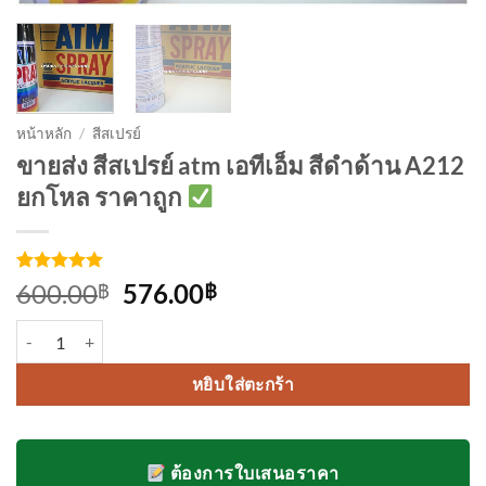
หน้าหลัก
/
สีสเปรย์
ขายส่ง สีสเปรย์ atm เอทีเอ็ม สีดำด้าน A212
ยกโหล ราคาถูก
ให้คะแนน
3
Original
Current
600.00
576.00
฿
฿
5
จาก 5
price
price
คะแนนเต็ม
จำนวน สีสเปรย์ atm เอทีเอ็ม สีดำด้าน A212 ยกโหล ชิ้น
บน
การให้
was:
is:
คะแนน
600.00฿.
576.00฿.
ของลูกค้า
หยิบใส่ตะกร้า
ต้องการใบเสนอราคา