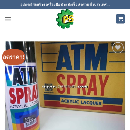
ข้าม
อุปกรณ์ก่อสร้าง เครื่องมือช่าง ส่งเร็ว ส่งด่วนทั่วประเทศ...
ไป
ยัง
เนื้อหา
ลดราคา!
เพิ่มเข้า
ใน
รายการ
ที่
ติดตาม