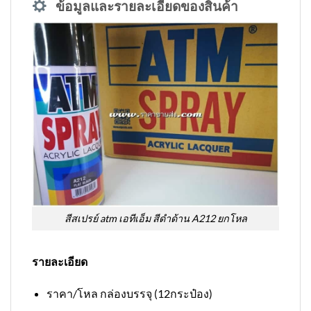
ข้อมูลและรายละเอียดของสินค้า
สีสเปรย์ atm เอทีเอ็ม สีดำด้าน A212 ยกโหล
รายละเอียด
ราคา/โหล กล่องบรรจุ (12กระป๋อง)