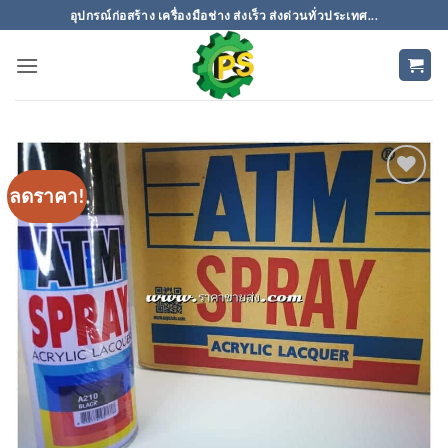
ข้าม
อุปกรณ์ก่อสร้าง เครื่องมือช่าง ส่งเร็ว ส่งด่วนทั่วประเทศ...
ไป
ยัง
เนื้อหา
ลดราคา!
เพิ่มเข้า
ใน
รายการ
ที่
ติดตาม