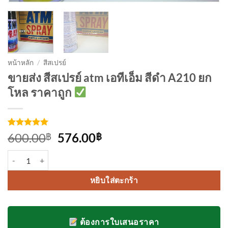
หน้าหลัก
/
สีสเปรย์
ขายส่ง สีสเปรย์ atm เอทีเอ็ม สีดำ A210 ยก
โหล ราคาถูก
ให้คะแนน
3
Original
Current
600.00
576.00
฿
฿
5
จาก 5
price
price
คะแนนเต็ม
จำนวน สีสเปรย์ atm เอทีเอ็ม สีดำ A210 ยกโหล ชิ้น
บน
การให้
was:
is:
คะแนน
600.00฿.
576.00฿.
ของลูกค้า
หยิบใส่ตะกร้า
ต้องการใบเสนอราคา