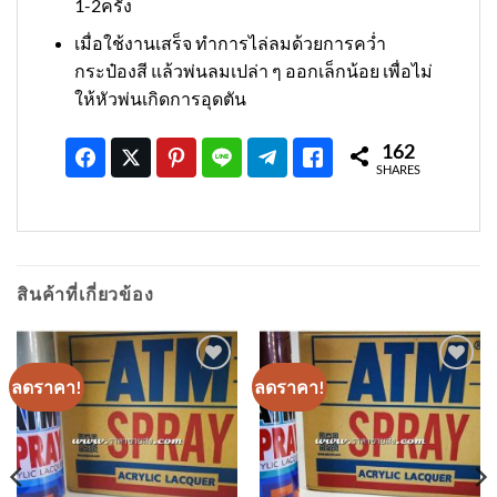
1-2ครั้ง
เมื่อใช้งานเสร็จ ทำการไล่ลมด้วยการคว่ำ
กระป๋องสี แล้วพ่นลมเปล่า ๆ ออกเล็กน้อย เพื่อไม่
ให้หัวพ่นเกิดการอุดตัน
162
SHARES
สินค้าที่เกี่ยวข้อง
ลดราคา!
ลดราคา!
เพิ่มเข้า
เพิ่มเข้า
ใน
ใน
รายการ
รายการ
ที่
ที่
ติดตาม
ติดตาม