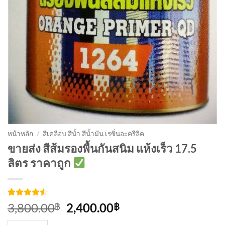
หน้าหลัก
/
สีเคลือบ สีน้ำ สีน้ำมัน เรซิ่นอะครีลิค
ขายส่ง สีส้มรองพื้นกันสนิม แห้งเร็ว 17.5
ลิตร ราคาถูก
ให้คะแนน
4
Original
Current
3,800.00
2,400.00
฿
฿
4.5
จาก 5
price
price
คะแนน