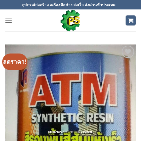
ข้าม
อุปกรณ์ก่อสร้าง เครื่องมือช่าง ส่งเร็ว ส่งด่วนทั่วประเทศ...
ไป
ยัง
เนื้อหา
ลดราคา!
เพิ่มเข้า
ใน
รายการ
ที่
ติดตาม