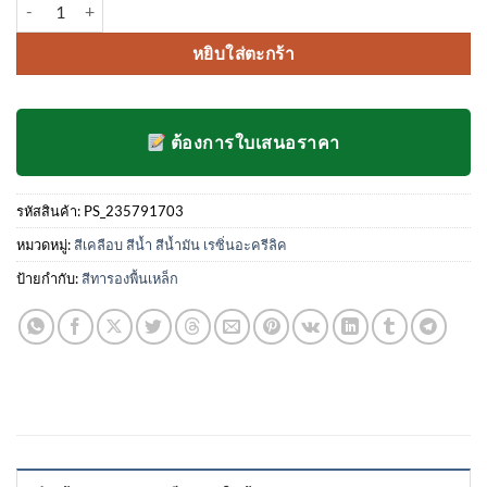
จำนวน สีส้มรองพื้นกันสนิม แห้งเร็ว 17.5 ลิตร ชิ้น
เต็มบน
was:
is:
การให้
3,800.00฿.
2,400.00฿.
คะแนน
หยิบใส่ตะกร้า
ของลูกค้า
ต้องการใบเสนอราคา
รหัสสินค้า:
PS_235791703
หมวดหมู่:
สีเคลือบ สีน้ำ สีน้ำมัน เรซิ่นอะครีลิค
ป้ายกำกับ:
สีทารองพื้นเหล็ก