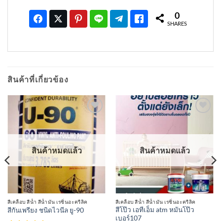
0
SHARES
สินค้าที่เกี่ยวข้อง
เพิ่มเข้า
เพิ่มเข้า
ใน
ใน
รายการ
รายการ
ที่
ที่
สินค้าหมดแล้ว
สินค้าหมดแล้ว
ติดตาม
ติดตาม
สีเคลือบ สีน้ำ สีน้ำมัน เรซิ่นอะครีลิค
สีเคลือบ สีน้ำ สีน้ำมัน เรซิ่นอะครีลิค
สีโป๊ว เอทีเอ็ม atm หมันโป๊ว
สีกันเพรียง ชนิดไวนีล ยู-90
เบอร์107