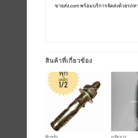
ขายส่ง.com พร้อมบริการจัดส่งด้วยรถทา
สินค้าที่เกี่ยวข้อง
เพิ่มเข้า
เพิ่มเข้า
ใน
ใน
รายการ
รายการ
ที่
ที่
ติดตาม
ติดตาม
เฟอร์นิเจอร์
พุ๊กเหล็ก
เกลียวเร่ง