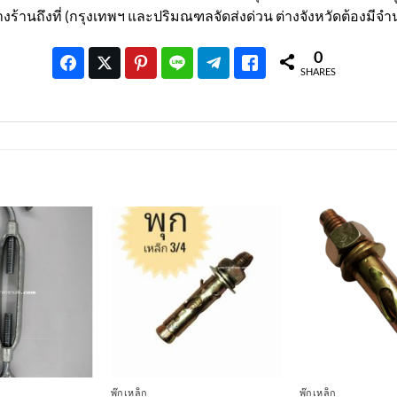
งร้านถึงที่ (กรุงเทพฯ และปริมณฑลจัดส่งด่วน ต่างจังหวัดต้องมีจ
0
SHARES
เพิ่มเข้า
เพิ่มเข้า
ใน
ใน
รายการ
รายการ
ที่
ที่
ติดตาม
ติดตาม
พุ๊กเหล็ก
พุ๊กเหล็ก