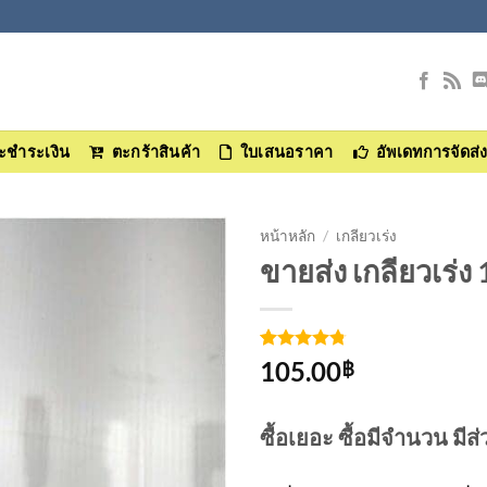
และชำระเงิน
ตะกร้าสินค้า
ใบเสนอราคา
อัพเดทการจัดส่
หน้าหลัก
/
เกลียวเร่ง
ขายส่ง เกลียวเร่ง
เพิ่มเข้า
ใน
รายการ
ให้คะแนน
4
105.00
ที่
฿
4.75
จาก
ติดตาม
5 คะแนน
เต็มบน
การให้
ซื้อเยอะ ซื้อมีจำนวน มีส
คะแนน
ของลูกค้า