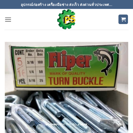
ข้าม
อุปกรณ์ก่อสร้าง เครื่องมือช่าง ส่งเร็ว ส่งด่วนทั่วประเทศ...
ไป
ยัง
เนื้อหา
เพิ่มเข้า
ใน
รายการ
ที่
ติดตาม