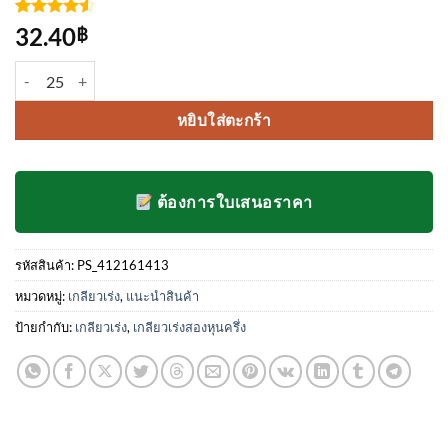
ให้คะแนน
4
32.40
฿
4.5
จาก 5
คะแนน
จำนวน เกลียวเร่ง 5/16 ชิ้น
เต็มบน
การให้
คะแนน
หยิบใส่ตะกร้า
ของลูกค้า
ต้องการใบเสนอราคา
รหัสสินค้า:
PS_412161413
หมวดหมู่:
เกลียวเร่ง
,
แนะนำสินค้า
ป้ายกำกับ:
เกลียวเร่ง
,
เกลียวเร่งสองหุนครึ่ง