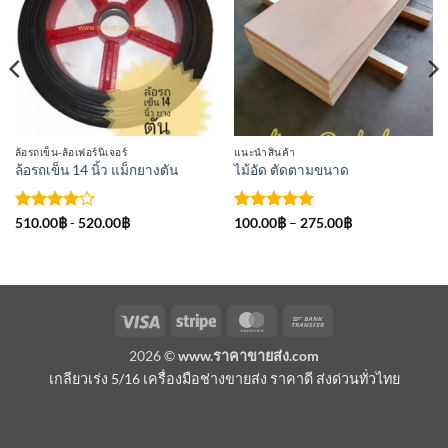
ใน
ใน
รายการ
รายการ
ที่
ที่
ติดตาม
ติดตาม
ล้อรถเข็น-ล้อเฟอร์นิเจอร์
แนะนำสินค้า
ล้อรถเข็น 14 นิ้ว แม็กยางตัน
ไม้อัด ตัดตามขนาด
ให้
ให้คะแนน
Price
510.00
฿
-
520.00
฿
100.00
฿
–
275.00
฿
range:
คะแนน
5
ตั้งแต่ 1-
100.00฿
4
ตั้งแต่
5 คะแนน
through
1-5
275.00฿
คะแนน
Visa
Stripe
MasterCard
Bank
Transfer
2026 ©
www.ราคาขายส่ง.com
เกลียวเร่ง 5/16 เครื่องมือช่างขายส่ง ราคาดี ส่งด่วนทั่วไทย