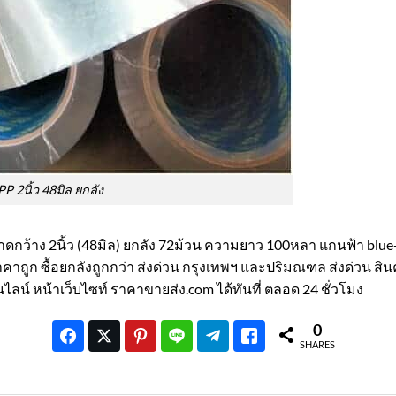
P 2นิ้ว 48มิล ยกลัง
กว้าง 2นิ้ว (48มิล) ยกลัง 72ม้วน ความยาว 100หลา แกนฟ้า blue-
ถูก ซื้อยกลังถูกกว่า ส่งด่วน กรุงเทพฯ และปริมณฑล ส่งด่วน สินค
ลน์ หน้าเว็บไซท์ ราคาขายส่ง.com ได้ทันที่ ตลอด 24 ชั่วโมง
0
SHARES