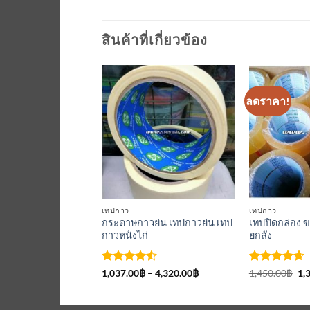
สินค้าที่เกี่ยวข้อง
ลดราคา!
เพิ่มเข้า
ใน
รายการ
ที่
ติดตาม
เทปกาว
เทปกาว
กระดาษกาวย่น เทปกาวย่น เทป
เทปปิดกล่อง 
กาวหนังไก่
ยกลัง
ให้คะแนน
Price
ให้คะแนน
Or
1,037.00
฿
–
4,320.00
฿
1,450.00
฿
1,
range:
pr
4.5
ตั้งแต่
4.67
ตั้งแต่
1,037.00฿
wa
1-5
1-5
through
1,
คะแนน
คะแนน