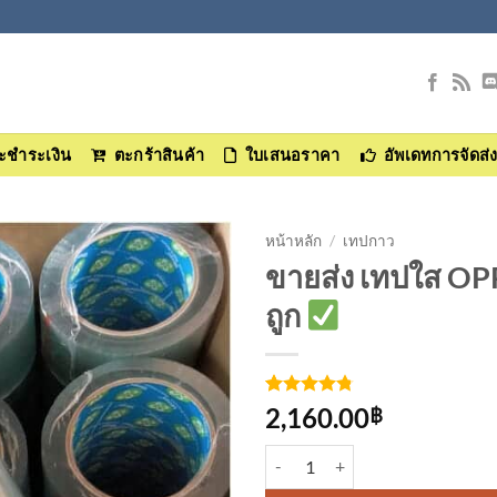
และชำระเงิน
ตะกร้าสินค้า
ใบเสนอราคา
อัพเดทการจัดส่
หน้าหลัก
/
เทปกาว
ขายส่ง เทปใส OPP
เพิ่มเข้า
ถูก
ใน
รายการ
ที่
ติดตาม
ให้คะแนน
4
2,160.00
฿
4.75
จาก
5 คะแนน
จำนวน เทปใส OPP 2นิ้ว 48มิล ยกลั
เต็มบน
การให้