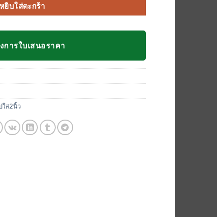
หยิบใส่ตะกร้า
องการใบเสนอราคา
ปใส2นิ้ว