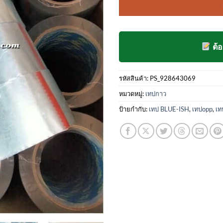
คะแนน
ของลูกค้า
ต้
รหัสสินค้า:
PS_928643069
หมวดหมู่:
เทปกาว
ป้ายกำกับ:
เทป BLUE-ISH
,
เทปopp
,
เท