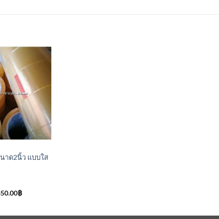
เพิ่มเข้า
ใน
รายการ
ที่
ติดตาม
ขนาด2นิ้ว แบบใส
iginal
Current
350.00
฿
ice
price
s:
is:
450.00฿.
1,350.00฿.