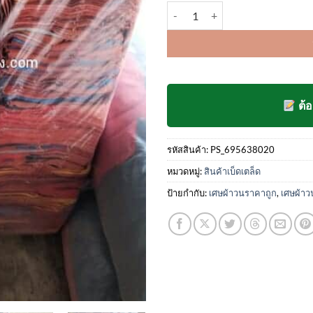
จำนวน เศษผ้าวน ผ้ากิโล 8x8 และ
ต้
รหัสสินค้า:
PS_695638020
หมวดหมู่:
สินค้าเบ็ดเตล็ด
ป้ายกำกับ:
เศษผ้าวนราคาถูก
,
เศษผ้าว