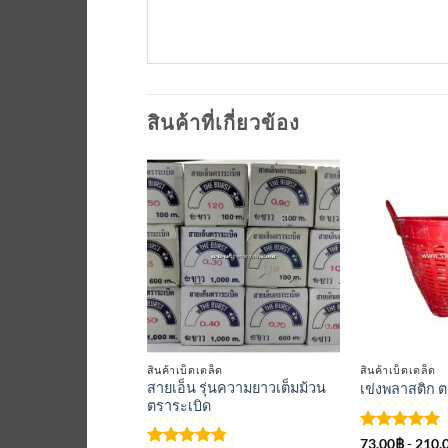
สินค้าที่เกี่ยวข้อง
เพิ่มเข้า
เพิ่มเข้า
ใน
ใน
รายการ
รายการ
ที่
ที่
ติดตาม
ติดตาม
็ด
สินค้าเบ็ดเตล็ด
สินค้าเบ็ดเตล็ด
สายเอ็น รุ่นความยาวเต็มม้วน
 0.3kg.
เข่งพลาสติก ต
ตราระเบิด
น
riginal
Current
ให้คะแนน
520.00
฿
73.00
฿
-
210.