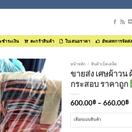
และชำระเงิน
ตะกร้าสินค้า
ใบเสนอราคา
อัพเดทการจัดส่
หน้าหลัก
/
สินค้าเบ็ดเตล็ด
ขายส่ง เศษผ้าวน 
เพิ่มเข้า
กระสอบ ราคาถูก
ใน
รายการ
ที่
P
600.00
–
660.00
฿
฿
ติดตาม
r
เลือกแบบสินค้า