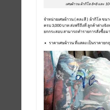
เศษผ้าวน ผ้ากิโล 8×8 และ 
จำหน่ายเศษผ้าวน ( คละสี ) ผ้ากิโล ขน
ครบ 3,000 บาท ส่งฟรีถึงที่ ลูกค้าต่าง
ยกกระสอบ สามารถทำรายการสั่งซื้อมาได้
ราคาเศษผ้าวน ที่แสดง เป็นราคายกถุ