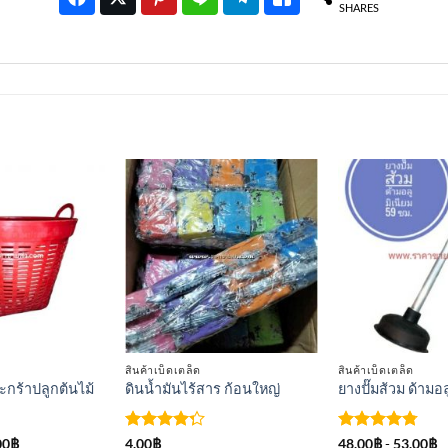
SHARES
เพิ่มเข้า
เพิ่มเข้า
ใน
ใน
รายการ
รายการ
ที่
ที่
ติดตาม
ติดตาม
สินค้าเบ็ดเตล็ด
สินค้าเบ็ดเตล็ด
ะกร้าปลูกต้นไม้
ดินน้ำมันไร้สาร ก้อนใหญ่
ยางปั๊มส้วม ด้ามอล
ให้
ให้คะแนน
00
฿
4.00
฿
48.00
฿
-
53.00
฿