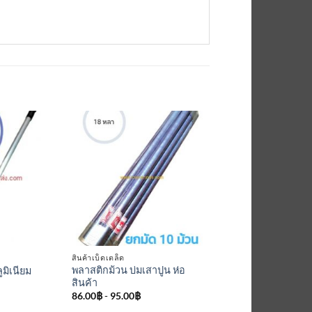
เพิ่มเข้า
เพิ่มเข้า
ใน
ใน
รายการ
รายการ
ที่
ที่
ติดตาม
ติดตาม
สินค้าเบ็ดเตล็ด
พลาสติกม้วน บ่มเสาปูน ห่อ
ูมิเนียม
สินค้า
86.00
฿
-
95.00
฿