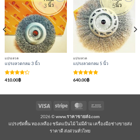
เพิ่มเข้า
เพิ่มเข้า
ใน
ใน
รายการ
รายการ
ที่
ที่
ติดตาม
ติดตาม
แปรงลวด
แปรงลวด
แปรงลวดกลม 3 นิ้ว
แปรงลวดกลม 5 นิ้ว
ให้
ให้คะแนน
410.00
฿
640.00
฿
คะแนน
5
ตั้งแต่ 1-
4.25
5 คะแนน
ตั้งแต่ 1-5
คะแนน
Visa
Stripe
MasterCard
Bank
Transfer
2026 ©
www.ราคาขายส่ง.com
แปรงขัดพื้น ทองเหลือง ชนิดแป้นไม้ ไม่มีด้าม เครื่องมือช่างขายส่ง
ราคาดี ส่งด่วนทั่วไทย