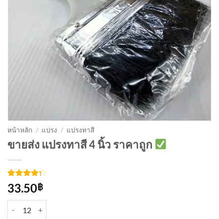
หน้าหลัก
/
แปรง
/
แปรงทาสี
ขายส่ง แปรงทาสี 4 นิ้ว ราคาถูก
ให้
4
33.50
฿
คะแนน
4.25
จาก
จำนวน แปรงทาสี 4 นิ้ว ชิ้น
5 คะแนน
เต็มบน