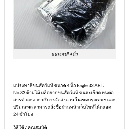
แปรงทาสี 4 นิ้ว
แปรงทาสีขนสัตว์แท้ ขนาด 4 นิ้ว Eagle 33 ART.
No.33 ด้ามไม้ ผลิตจากขนสัตว์แท้ ขนละเอียด ทนต่อ
สารทำละลาย บริการจัดส่งด่วน ในเขตกรุงเทพฯ และ
ปริมณฑล สามารถสั่งซื้อผ่านหน้าเว็บไซท์ได้ตลอด
24 ชั่วโมง
วิธีใช้ / คุณสมบัติ