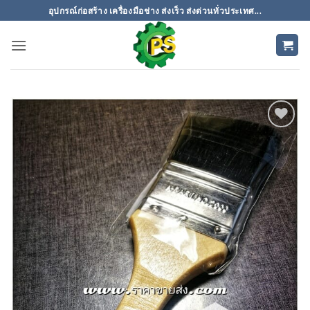
ข้าม
อุปกรณ์ก่อสร้าง เครื่องมือช่าง ส่งเร็ว ส่งด่วนทั่วประเทศ...
ไป
ยัง
เนื้อหา
เพิ่มเข้า
ใน
รายการ
ที่
ติดตาม