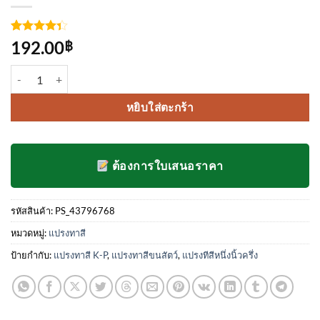
ให้
3
192.00
฿
คะแนน
4.33
จาก
จำนวน แปรงทาสี K-P no.2000 ขนาด1.5นิ้ว ชิ้น
5 คะแนน
เต็มบน
การให้
หยิบใส่ตะกร้า
คะแนน
ของลูกค้า
ต้องการใบเสนอราคา
รหัสสินค้า:
PS_43796768
หมวดหมู่:
แปรงทาสี
ป้ายกำกับ:
แปรงทาสี K-P
,
แปรงทาสีขนสัตว์
,
แปรงทีสีหนึ่งนิ้วครึ่ง