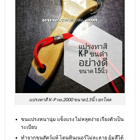
แปรงทาสี K-P no.2000 ขนาด1.5นิ้ว ยกโหล
ขนแปรงหนานุ่ม แข็งแรง ไม่หลุดง่าย เรียงตัวเป็น
ระเบียบ
ทำจากขนสัตว์แท้ โดนทินเนอร์ไม่ละลาย อุ้มสีได้