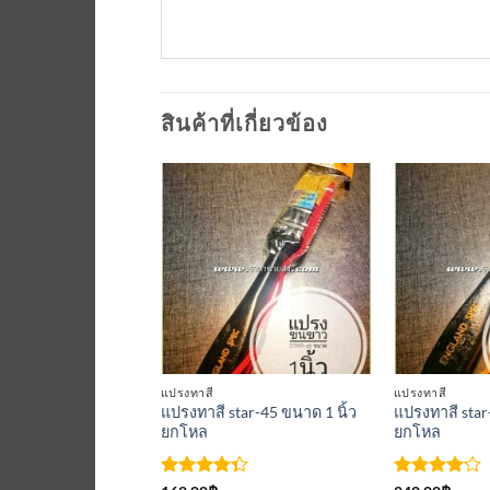
สินค้าที่เกี่ยวข้อง
เพิ่มเข้า
เพิ่มเข้า
ใน
ใน
รายการ
รายการ
ที่
ที่
ติดตาม
ติดตาม
แปรงทาสี
แปรงทาสี
แปรงทาสี star-45 ขนาด 1 นิ้ว
แปรงทาสี star
1/2
ยกโหล
ยกโหล
น
ต่
ให้
ให้