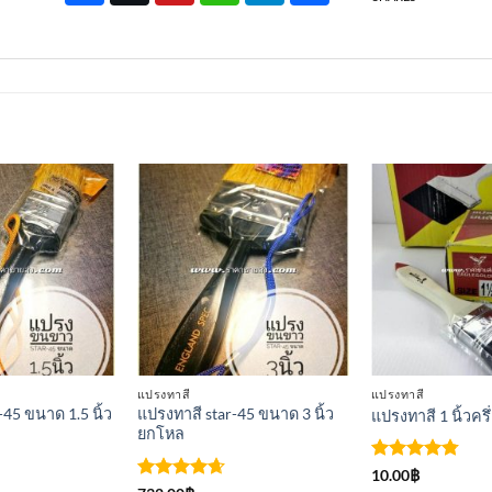
เพิ่มเข้า
เพิ่มเข้า
ใน
ใน
รายการ
รายการ
ที่
ที่
ติดตาม
ติดตาม
แปรงทาสี
แปรงทาสี
-45 ขนาด 1.5 นิ้ว
แปรงทาสี star-45 ขนาด 3 นิ้ว
แปรงทาสี 1 นิ้วครึ่
ยกโหล
ให้คะแนน
10.00
฿
4.75
ตั้งแต่
ให้คะแนน