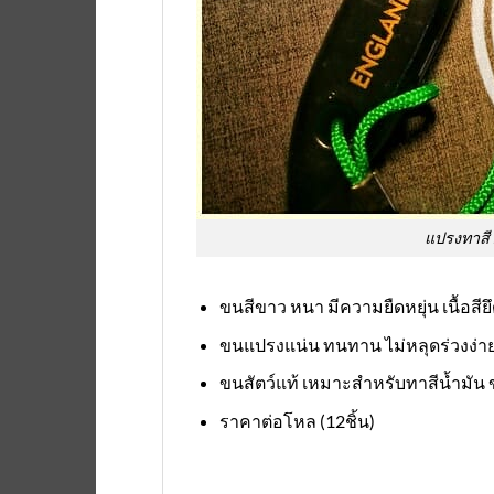
แปรงทาสี 
ขนสีขาว หนา มีความยืดหยุ่น เนื้อสียึ
ขนแปรงแน่น ทนทาน ไม่หลุดร่วงง่า
ขนสัตว์แท้ เหมาะสำหรับทาสีน้ำมัน 
ราคาต่อโหล (12ชิ้น)