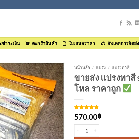
และชำระเงิน
ตะกร้าสินค้า
ใบเสนอราคา
อัพเดทการจัดส่
หน้าหลัก
/
แปรง
/
แปรงทาสี
ขายส่ง แปรงทาสี s
เพิ่มเข้า
โหล ราคาถูก
ใน
รายการ
ที่
ติดตาม
ให้คะแนน
3
570.00
฿
4.67
จาก
5 คะแนน
จำนวน แปรงทาสี star-45 ขนาด 2.5 
เต็มบน
การให้