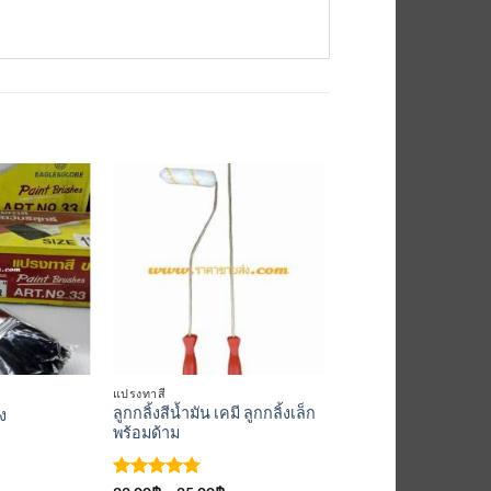
เพิ่มเข้า
เพิ่มเข้า
ใน
ใน
รายการ
รายการ
ที่
ที่
ติดตาม
ติดตาม
แปรงทาสี
ลูกกลิ้งสีน้ำมัน เคมี ลูกกลิ้งเล็ก
ง
พร้อมด้าม
ให้คะแนน