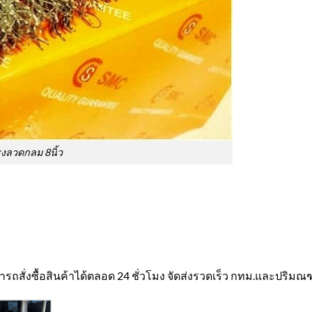
งลวดกลม 8นิ้ว
ั่งซื้อสินค้าได้ตลอด 24 ชั่วโมง จัดส่งรวดเร็ว กทม.และปริมณฑล