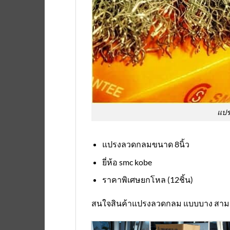
แปร
แปรงลวดกลมขนาด 8นิ้ว
ยี่ห้อ smc kobe
ราคาพิเศษยกโหล (12ชิ้น)
สนใจสินค้าแปรงลวดกลม แบบบาง สามารถส