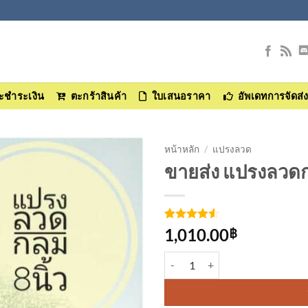
และชำระเงิน
ตะกร้าสินค้า
ใบเสนอราคา
อัพเดทการจัดส่
หน้าหลัก
/
แปรงลวด
ขายส่ง แปรงลวดกล
เพิ่มเข้า
ใน
รายการ
ให้คะแนน
4
1,010.00
ที่
฿
4.5
จาก 5
ติดตาม
คะแนน
จำนวน แปรงลวดกลม 8 นิ้ว ชิ้น
เต็มบน
การให้
คะแนน
ของลูกค้า