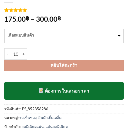
ให้คะแนน
2
Price
175.00
–
300.00
฿
฿
5
จาก 5
range:
คะแนนเต็ม
บน
การให้
175.00฿
เลือกแบบสินค้า
คะแนน
through
ของลูกค้า
300.00฿
จำนวน แผ่นอลูมิเนียม เบอร์ 32 / 33 / 35 / 37 ชิ้น
หยิบใส่ตะกร้า
ต้องการใบเสนอราคา
รหัสสินค้า:
PS_852356286
หมวดหมู่:
รถเข็นของ
,
สินค้าเบ็ดเตล็ด
ป้ายกำกับ:
อลูมิเนียมแผ่น
,
แผ่นอลูมิเนียม