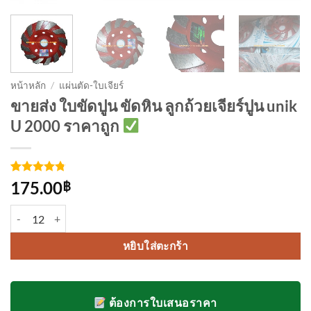
หน้าหลัก
/
แผ่นตัด-ใบเจียร์
ขายส่ง ใบขัดปูน ขัดหิน ลูกถ้วยเจียร์ปูน unik
U 2000 ราคาถูก
ให้คะแนน
4
175.00
฿
4.75
จาก
5 คะแนน
จำนวน ใบขัดปูน ขัดหิน ลูกถ้วยเจียร์ปูน unik U 2000 ชิ้น
เต็มบน
การให้
คะแนน
หยิบใส่ตะกร้า
ของลูกค้า
ต้องการใบเสนอราคา