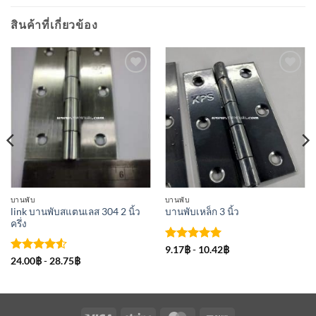
สินค้าที่เกี่ยวข้อง
เพิ่มเข้า
เพิ่มเข้า
ใน
ใน
รายการ
รายการ
ที่
ที่
ติดตาม
ติดตาม
บานพับ
บานพับ
link บานพับสแตนเลส 304 2 นิ้ว
บานพับเหล็ก 3 นิ้ว
ครึ่ง
ให้คะแนน
9.17
฿
-
10.42
฿
5
ตั้งแต่ 1-
ให้คะแนน
24.00
฿
-
28.75
฿
5 คะแนน
4.5
ตั้งแต่
1-5
คะแนน