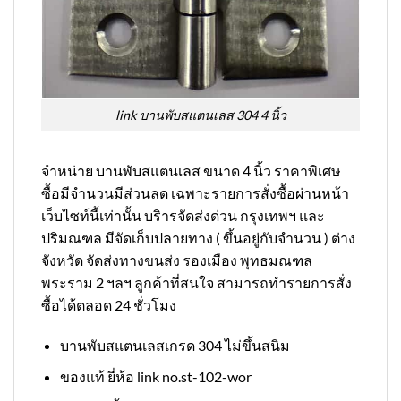
link บานพับสแตนเลส 304 4 นิ้ว
จำหน่าย บานพับสแตนเลส ขนาด 4 นิ้ว ราคาพิเศษ
ซื้อมีจำนวนมีส่วนลด เฉพาะรายการสั่งซื้อผ่านหน้า
เว็บไซท์นี้เท่านั้น บริารจัดส่งด่วน กรุงเทพฯ และ
ปริมณฑล มีจัดเก็บปลายทาง ( ขึ้นอยู่กับจำนวน ) ต่าง
จังหวัด จัดส่งทางขนส่ง รองเมือง พุทธมณฑล
พระราม 2 ฯลฯ ลูกค้าที่สนใจ สามารถทำรายการสั่ง
ซื้อได้ตลอด 24 ชั่วโมง
บานพับสแตนเลสเกรด 304 ไม่ขึ้นสนิม
ของแท้ ยี่ห้อ link no.st-102-wor