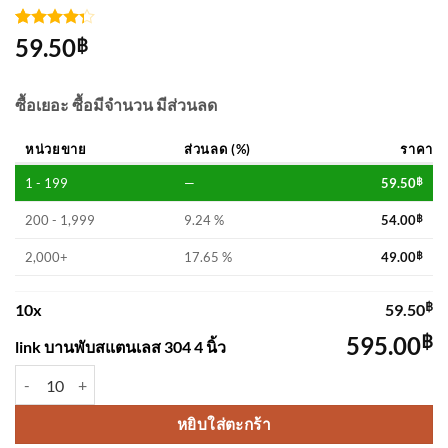
ให้
4
59.50
฿
คะแนน
4.25
จาก
5 คะแนน
ซื้อเยอะ ซื้อมีจำนวน มีส่วนลด
เต็มบน
การให้
คะแนน
หน่วยขาย
ส่วนลด (%)
ราคา
ของ
ลูกค้า
1 - 199
—
59.50
฿
200 - 1,999
9.24 %
54.00
฿
2,000+
17.65 %
49.00
฿
฿
10
x
59.50
฿
595.00
link บานพับสแตนเลส 304 4 นิ้ว
จำนวน link บานพับสแตนเลส 304 4 นิ้ว ชิ้น
หยิบใส่ตะกร้า