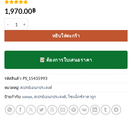
ให้คะแนน
4
1,970.00
฿
4.75
จาก
5 คะแนน
จำนวน sonax 500 ml. ยกโหล ชิ้น
เต็มบน
การให้
คะแนน
หยิบใส่ตะกร้า
ของลูกค้า
ต้องการใบเสนอราคา
รหัสสินค้า:
PS_15435993
หมวดหมู่:
สเปรย์เอนกประสงค์
ป้ายกำกับ:
sonax
,
สเปรย์เอนกประสงค์
,
โซแน็กซ์ราคาถูก