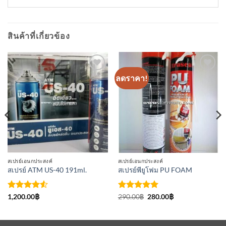
สินค้าที่เกี่ยวข้อง
ลดราคา!
เพิ่มเข้า
เพิ่มเข้า
ใน
ใน
รายการ
รายการ
ที่
ที่
ติดตาม
ติดตาม
สเปรย์เอนกประสงค์
สเปรย์เอนกประสงค์
สเปรย์ ATM US-40 191ml.
สเปรย์พียูโฟม PU FOAM
ให้คะแนน
ให้คะแนน
Original
Current
1,200.00
฿
290.00
฿
280.00
฿
price
price
4.5
ตั้งแต่
5
ตั้งแต่ 1-
was:
is:
1-5
5 คะแนน
290.00฿.
280.00฿.
คะแนน